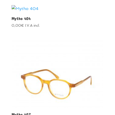
Mytho 404
0,00
€
I.V.A incl.
Mytho 407