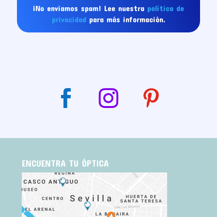
¡No enviamos spam! Lee nuestra
política de
NATURAL OPTICS
privacidad
para más información.
Camino Viejo Leganés, 167 Madrid, Madrid,
28025
666079214
jilguero@naturaloptics.com
5.22 Km
Direcciones
Centro Óptico Supervisión
C/ Pinzón, 36 Madrid, Madrid, 28025
914622964
supervisionvistaalegre@gmail.com
ENCUENTRA TU ÓPTICA
5.30 Km
Direcciones
Óptica Virginia Revilla