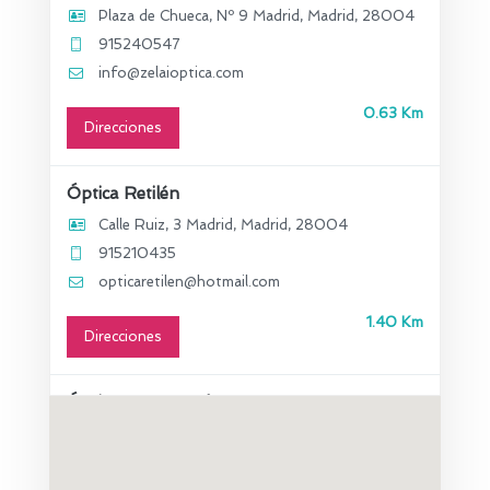
Plaza de Chueca, Nº 9 Madrid, Madrid, 28004
915240547
info@zelaioptica.com
0.63 Km
Direcciones
Óptica Retilén
Calle Ruiz, 3 Madrid, Madrid, 28004
915210435
opticaretilen@hotmail.com
1.40 Km
Direcciones
Óptica Ortega Belmonte
Calle Maiquez, 60 Local 6 Madrid, Madrid,
28009
915748642