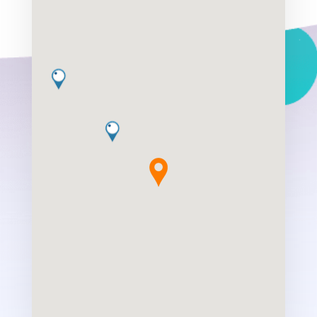
1.59 Km
Direcciones
Centro Óptico Collado
Calle Martín de Vargas, 11 Madrid, Madrid,
28005
915170044
1.91 Km
Direcciones
Óptica Gasset
Calle José Ortega y Gasset, 96 Madrid,
Madrid, 28006
914029672
clientes@opticagasset.com
2.10 Km
Direcciones