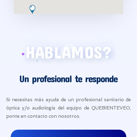
Óptica Méndez Álvaro
Calle Méndez Álvaro 64 Madrid, Madrid, 28045
914277598
opticamendezalvaro@gmail.com
HABLAMOS?
2.70 Km
Direcciones
Óptica Movisión
Un profesional te responde
Avenida Ciudad de Barcelona, 107 Madrid,
Madrid, 28007
915016145
movisionoptica@gmail.com
Si necesitas más ayuda de un profesional sanitario de
óptica y/o audiología del equipo de QUEBIENTEVEO,
2.82 Km
Direcciones
ponte en contacto con nosotros.
Centro Óptico Alonso Cano