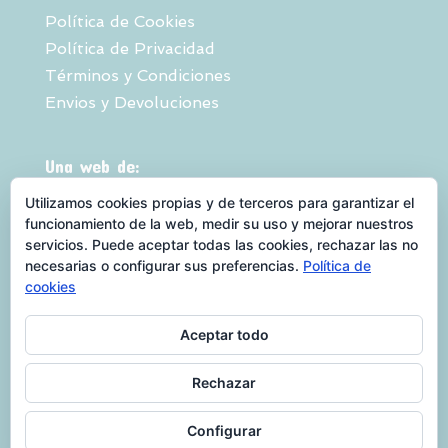
Direcciones
Política de Cookies
Política de Privacidad
Óptica Copac
Términos y Condiciones
Plaza San Pedro y San Pablo 7 Coslada,
Envios y Devoluciones
Madrid, 28821
916718618
opticacopac@gmail.com
Una web de:
10.56 Km
Utilizamos cookies propias y de terceros para garantizar el
Direcciones
funcionamiento de la web, medir su uso y mejorar nuestros
servicios. Puede aceptar todas las cookies, rechazar las no
necesarias o configurar sus preferencias.
Política de
Centro Óptico Sagra Visión
cookies
Calle La Sagra, 6 Leganés, Madrid, 28915
916807803
Aceptar todo
10.90 Km
QUEBIENTEVEO es una marca registrada
Direcciones
Rechazar
propiedad de ANEOP - MWL♥ Fernando
J.Orihuela- 2021 - Todos los derechos
Configurar
Óptica Visionair
reservados 2021 ANEOP