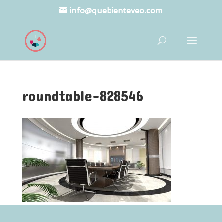
info@quebienteveo.com
roundtable-828546