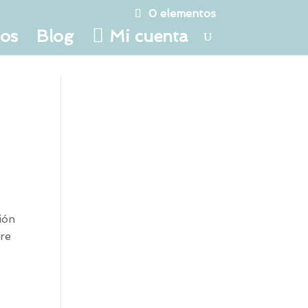
0 elementos
tos
Blog
Mi cuenta
ión
ire