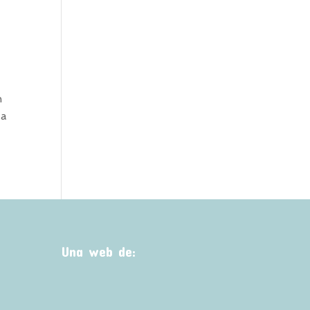
n
ta
Una web de: