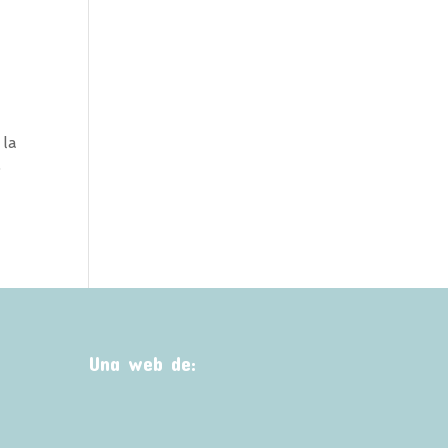
 la
o
Una web de: