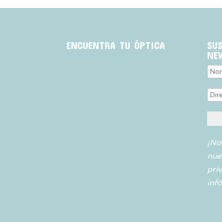
ENCUENTRA TU ÓPTICA
SU
NE
¡No
nue
pri
inf