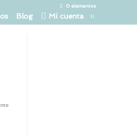
0 elementos
tos
Blog
Mi cuenta
ento