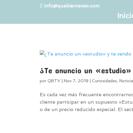
info@quebienteveo.com
Inici
¿Te anuncio un «estudio» 
por
QBTV
|
Nov 7, 2019
|
Curiosidades
,
Notici
Es cada vez más frecuente encontrarnos
cliente participar en un supuesto «Estu
o de un precio reducido especial. El sec