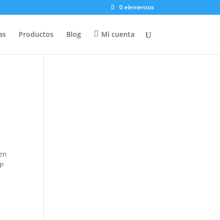
0 elementos
as
Productos
Blog
Mi cuenta
 en
VP