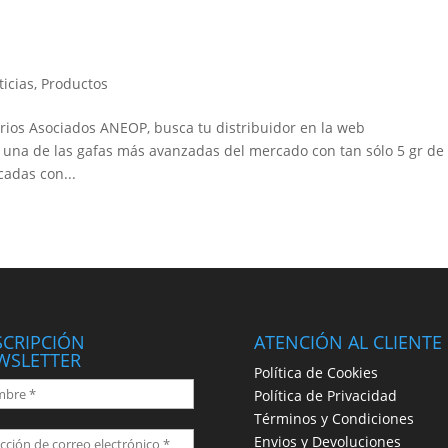
ticias
,
Productos
rios Asociados ANEOP, busca tu distribuidor en la web
 una de las gafas más avanzadas del mercado con tan sólo 5 gr de
cadas con...
SCRIPCIÓN
ATENCIÓN AL CLIENTE
WSLETTER
Política de Cookies
Política de Privacidad
Términos y Condiciones
Envios y Devoluciones