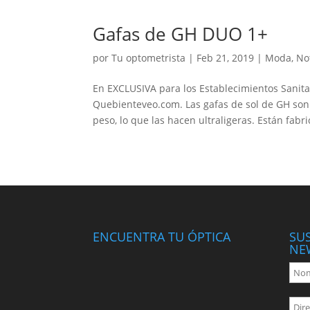
Gafas de GH DUO 1+
por
Tu optometrista
|
Feb 21, 2019
|
Moda
,
No
En EXCLUSIVA para los Establecimientos Sanita
Quebienteveo.com. Las gafas de sol de GH son
peso, lo que las hacen ultraligeras. Están fabri
ENCUENTRA TU ÓPTICA
SU
NE