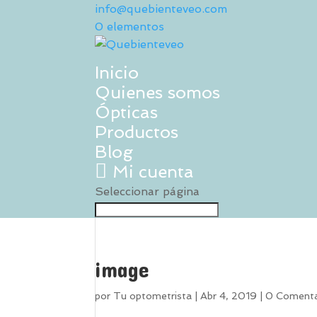
info@quebienteveo.com
0 elementos
Inicio
Quienes somos
Ópticas
Productos
Blog
Mi cuenta
Seleccionar página
image
por
Tu optometrista
|
Abr 4, 2019
|
0 Comenta