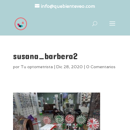
info@quebienteveo.com
susana_barbera2
por
Tu optometrista
|
Dic 28, 2020
|
0 Comentarios