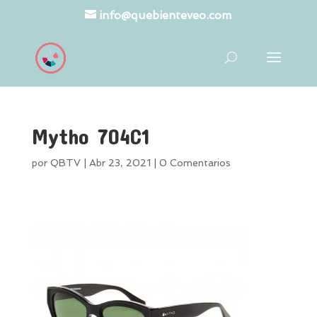
info@quebienteveo.com
Mytho 704C1
por
QBTV
|
Abr 23, 2021
|
0 Comentarios