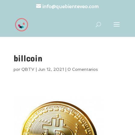
info@quebienteveo.com
billcoin
por
QBTV
|
Jun 12, 2021
|
0 Comentarios