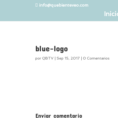
info@quebienteveo.com
Inici
blue-logo
por
QBTV
|
Sep 15, 2017
|
0 Comentarios
Enviar comentario