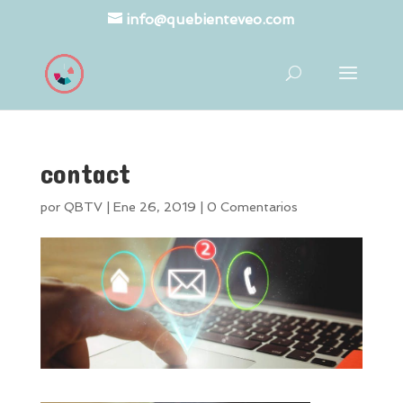
info@quebienteveo.com
contact
por
QBTV
|
Ene 26, 2019
|
0 Comentarios