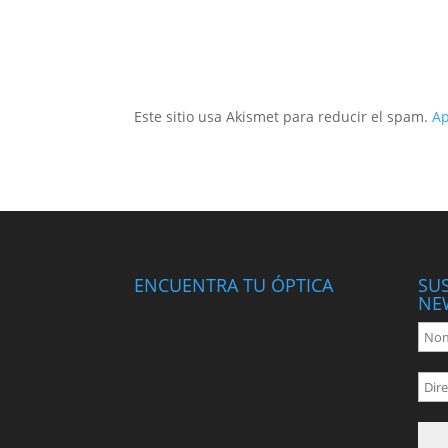
Este sitio usa Akismet para reducir el spam.
Ap
ENCUENTRA TU ÓPTICA
SU
NE