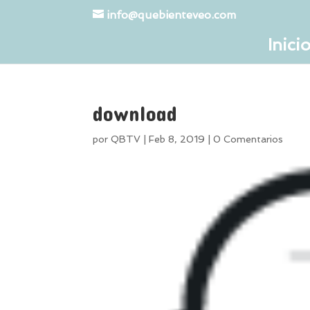
info@quebienteveo.com
Inici
download
por
QBTV
|
Feb 8, 2019
|
0 Comentarios