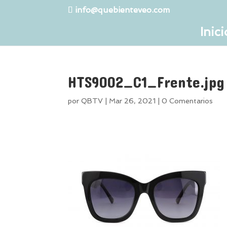
info@quebienteveo.com
Inici
HTS9002_C1_Frente.jpg
por
QBTV
|
Mar 26, 2021
|
0 Comentarios