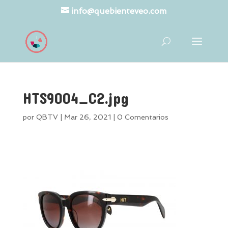
info@quebienteveo.com
HTS9004_C2.jpg
por
QBTV
|
Mar 26, 2021
|
0 Comentarios