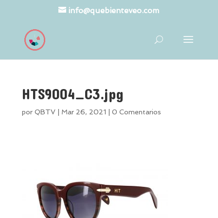
info@quebienteveo.com
HTS9004_C3.jpg
por
QBTV
|
Mar 26, 2021
|
0 Comentarios