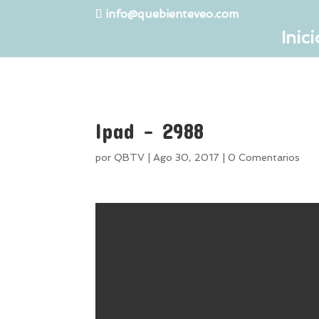
info@quebienteveo.com
Inici
Ipad – 2988
por
QBTV
|
Ago 30, 2017
|
0 Comentarios