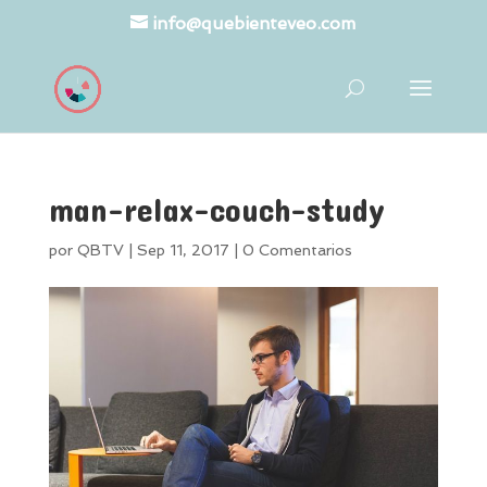
info@quebienteveo.com
man-relax-couch-study
por
QBTV
|
Sep 11, 2017
|
0 Comentarios