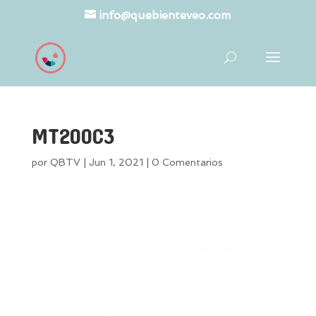
info@quebienteveo.com
MT200C3
por
QBTV
|
Jun 1, 2021
|
0 Comentarios