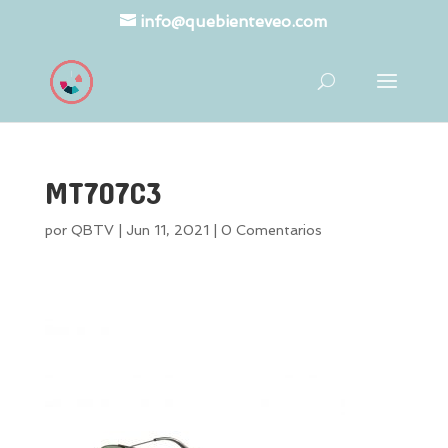
info@quebienteveo.com
MT707C3
por
QBTV
|
Jun 11, 2021
|
0 Comentarios