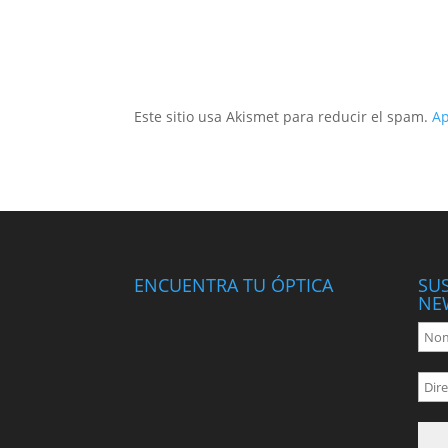
Este sitio usa Akismet para reducir el spam.
Ap
ENCUENTRA TU ÓPTICA
SU
NE