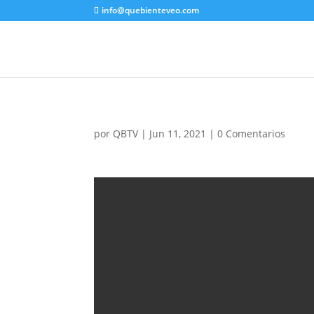
info@quebienteveo.com
por
QBTV
|
Jun 11, 2021
|
0 Comentarios