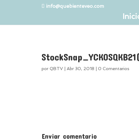
info@quebienteveo.com
Inici
StockSnap_YCK0SQKB21(
por
QBTV
|
Abr 30, 2018
|
0 Comentarios
Enviar comentario