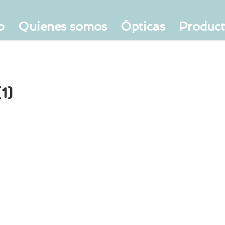
o
Quienes somos
Ópticas
Produc
1)